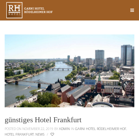
günstiges Hotel Frankfurt
POSTED ON NOVEMBER 22, 2019
BY
ADMIN
IN
GARNI HOTEL RÖDELHEIMER HOF
,
HOTEL FRANKFURT
,
NEWS
/