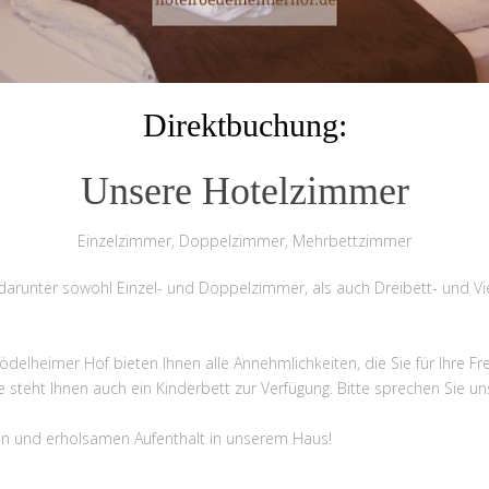
Direktbuchung:
Unsere Hotelzimmer
Einzelzimmer, Doppelzimmer, Mehrbettzimmer
darunter sowohl Einzel- und Doppelzimmer, als auch Dreibett- und V
elheimer Hof bieten Ihnen alle Annehmlichkeiten, die Sie für Ihre Frei
 steht Ihnen auch ein Kinderbett zur Verfügung. Bitte sprechen Sie uns
n und erholsamen Aufenthalt in unserem Haus!