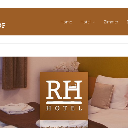
Home
Hotel
Zimmer
Messen
und
Events
News
Angebote
Bildergalerie
Umgebung