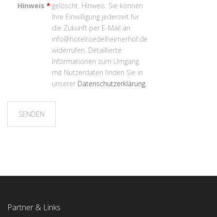
Hinweis
*
gelöscht. Hinweis: Sie können
Ihre Einwilligung jederzeit für
die Zukunft per E-Mail an
info@hotelroedelheimerhof.de
widerrufen. Detaillierte
Informationen zum Umgang
mit Nutzerdaten finden Sie in
unserer
Datenschutzerklärung
.
Partner & Links