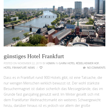
günstiges Hotel Frankfurt
POSTED ON NOVEMBER 22, 2019
BY
ADMIN
IN
GARNI HOTEL RÖDELHEIMER HOF
,
HOTEL FRANKFURT
,
NEWS
/
NO COMMENTS
Dass es in Frankfurt rund 900 Hotels gibt, ist eine Tatsache, die
nur wenigen Menschen wirklich bewusst ist. Der wohl stärkste
Besuchermagnet ist dabei sicherlich das Messegelände, das im
Grunde fast ganzjährig genutzt wird. Im Winter gesellt sich mit
dem Frankfurter Weihnachtsmarkt ein weiteres Schwergewicht
hinzu, darüber hinaus ist es jedoch vor allem der große