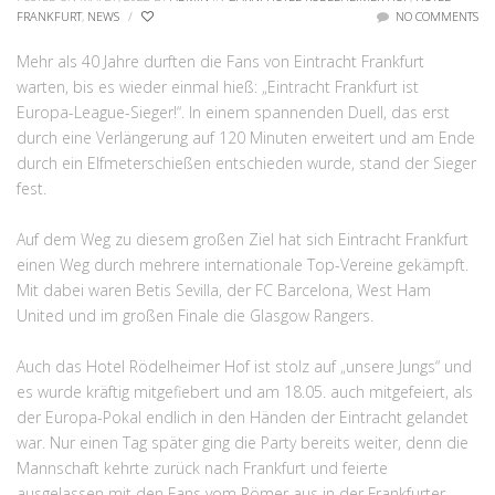
FRANKFURT
,
NEWS
/
NO COMMENTS
Mehr als 40 Jahre durften die Fans von Eintracht Frankfurt
warten, bis es wieder einmal hieß: „Eintracht Frankfurt ist
Europa-League-Sieger!“. In einem spannenden Duell, das erst
durch eine Verlängerung auf 120 Minuten erweitert und am Ende
durch ein Elfmeterschießen entschieden wurde, stand der Sieger
fest.
Auf dem Weg zu diesem großen Ziel hat sich Eintracht Frankfurt
einen Weg durch mehrere internationale Top-Vereine gekämpft.
Mit dabei waren Betis Sevilla, der FC Barcelona, West Ham
United und im großen Finale die Glasgow Rangers.
Auch das Hotel Rödelheimer Hof ist stolz auf „unsere Jungs“ und
es wurde kräftig mitgefiebert und am 18.05. auch mitgefeiert, als
der Europa-Pokal endlich in den Händen der Eintracht gelandet
war. Nur einen Tag später ging die Party bereits weiter, denn die
Mannschaft kehrte zurück nach Frankfurt und feierte
ausgelassen mit den Fans vom Römer aus in der Frankfurter