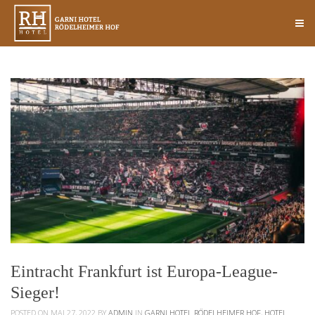
Eintracht Frankfurt ist Europa-League-
Sieger!
POSTED ON MAI 27, 2022
BY
ADMIN
IN
GARNI HOTEL RÖDELHEIMER HOF
,
HOTEL