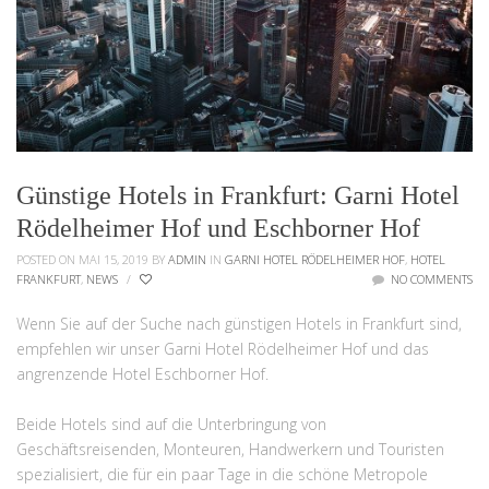
Günstige Hotels in Frankfurt: Garni Hotel
Rödelheimer Hof und Eschborner Hof
POSTED ON MAI 15, 2019
BY
ADMIN
IN
GARNI HOTEL RÖDELHEIMER HOF
,
HOTEL
FRANKFURT
,
NEWS
/
NO COMMENTS
Wenn Sie auf der Suche nach günstigen Hotels in Frankfurt sind,
empfehlen wir unser Garni Hotel Rödelheimer Hof und das
angrenzende Hotel Eschborner Hof.
Beide Hotels sind auf die Unterbringung von
Geschäftsreisenden, Monteuren, Handwerkern und Touristen
spezialisiert, die für ein paar Tage in die schöne Metropole