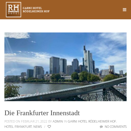
Die Frankfurter Innenstadt
POSTED ON FEBRUAR 21, 2022
BY
ADMIN
IN
GARNI HOTEL RÖDELHEIMER HOF
,
HOTEL FRANKFURT
,
NEWS
/
NO COMMENTS