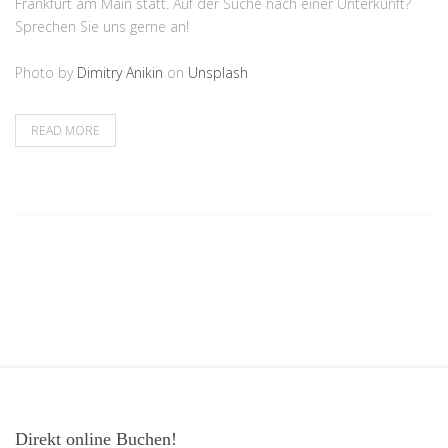
Frankfurt am Main statt. Auf der Suche nach einer Unterkunft?
Sprechen Sie uns gerne an!
Photo by
Dimitry Anikin
on
Unsplash
READ MORE
Direkt online Buchen!