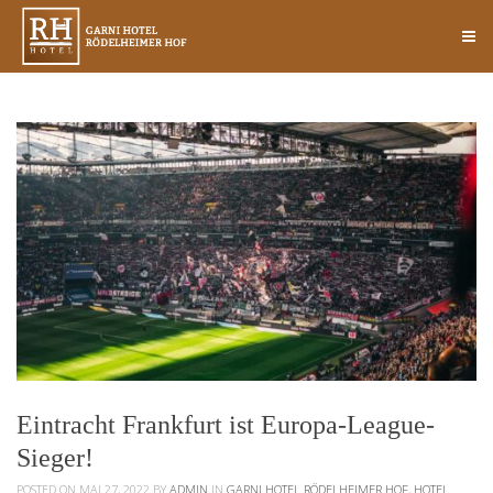
Eintracht Frankfurt ist Europa-League-
Sieger!
POSTED ON MAI 27, 2022
BY
ADMIN
IN
GARNI HOTEL RÖDELHEIMER HOF
,
HOTEL