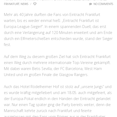
FRANKFURT
,
NEWS
/
NO COMMENTS
Mehr als 40 Jahre durften die Fans von Eintracht Frankfurt
warten, bis es wieder einmal hieß: „Eintracht Frankfurt ist
Europa-League-Sieger!“. In einem spannenden Duell, das erst
durch eine Verlängerung auf 120 Minuten erweitert und am Ende
durch ein Elfmeterschießen entschieden wurde, stand der Sieger
fest.
Auf dem Weg zu diesem großen Ziel hat sich Eintracht Frankfurt
einen Weg durch mehrere internationale Top-Vereine gekämpft.
Mit dabei waren Betis Sevilla, der FC Barcelona, West Ham
United und im großen Finale die Glasgow Rangers.
Auch das Hotel Rödelheimer Hof ist stolz auf „unsere Jungs“ und
es wurde kräftig mitgefiebert und am 18.05. auch mitgefeiert, als
der Europa-Pokal endlich in den Händen der Eintracht gelandet
war. Nur einen Tag später ging die Party bereits weiter, denn die
Mannschaft kehrte zurück nach Frankfurt und feierte
ausgelassen mit den Fans vom Römer aus in der Frankfurter