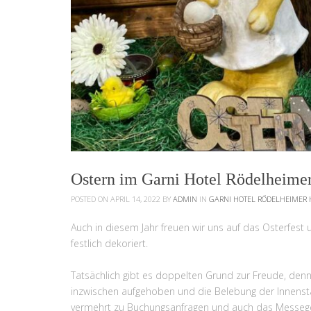
Ostern im Garni Hotel Rödelheime
POSTED ON APRIL 14, 2022
BY
ADMIN
IN
GARNI HOTEL RÖDELHEIMER 
Auch in diesem Jahr freuen wir uns auf das Osterfest
festlich dekoriert.
Tatsächlich gibt es doppelten Grund zur Freude, de
inzwischen aufgehoben und die Belebung der Innensta
vermehrt zu Buchungsanfragen und auch das Messe