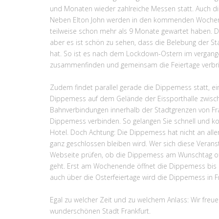
und Monaten wieder zahlreiche Messen statt. Auch di
Neben Elton John werden in den kommenden Wochen vie
teilweise schon mehr als 9 Monate gewartet haben. 
aber es ist schön zu sehen, dass die Belebung der Sta
hat. So ist es nach dem Lockdown-Ostern im vergange
zusammenfinden und gemeinsam die Feiertage verbri
Zudem findet parallel gerade die Dippemess statt, ein
Dippemess auf dem Gelände der Eissporthalle zwisch
Bahnverbindungen innerhalb der Stadtgrenzen von Fr
Dippemess verbinden. So gelangen Sie schnell und k
Hotel. Doch Achtung: Die Dippemess hat nicht an alle
ganz geschlossen bleiben wird. Wer sich diese Veransta
Webseite prüfen, ob die Dippemess am Wunschtag off
geht. Erst am Wochenende öffnet die Dippemess bis 00
auch über die Osterfeiertage wird die Dippemess in Fra
Egal zu welcher Zeit und zu welchem Anlass: Wir freue
wunderschönen Stadt Frankfurt.