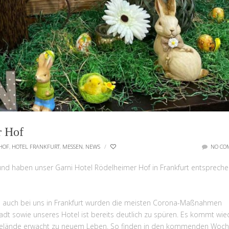
r Hof
HOF
,
HOTEL FRANKFURT
,
MESSEN
,
NEWS
/
NO CO
 und haben unser Garni Hotel Rödelheimer Hof in Frankfurt entsprech
nn auch bei uns in Frankfurt wurden die meisten Corona-Maßnahmen
dt sowie unseres Hotel ist bereits deutlich zu spüren. Es kommt wie
gelände erwacht zu neuem Leben. So finden in den kommenden Woc