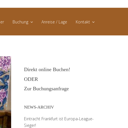
er
Buchung
Anreise / Lage
Kontakt
Direktbuchung
AGB
Buchungsanfrage
Datenschutz
Direkt online Buchen!
Impressum
ODER
Zur Buchungsanfrage
NEWS-ARCHIV
Eintracht Frankfurt ist Europa-League-
Sieger!