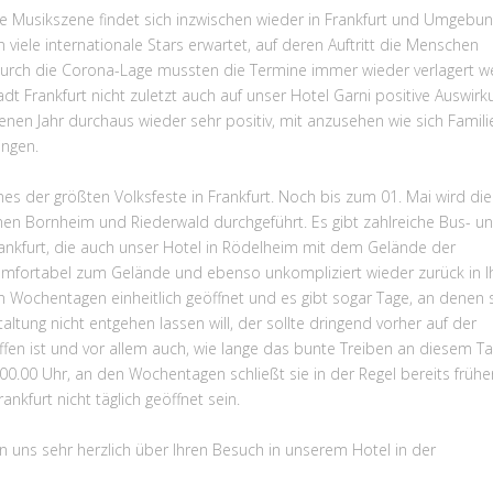
e Musikszene findet sich inzwischen wieder in Frankfurt und Umgebung
le internationale Stars erwartet, auf deren Auftritt die Menschen
Durch die Corona-Lage mussten die Termine immer wieder verlagert w
dt Frankfurt nicht zuletzt auch auf unser Hotel Garni positive Auswir
nen Jahr durchaus wieder sehr positiv, mit anzusehen wie sich Famili
ngen.
es der größten Volksfeste in Frankfurt. Noch bis zum 01. Mai wird die
en Bornheim und Riederwald durchgeführt. Es gibt zahlreiche Bus- u
ankfurt, die auch unser Hotel in Rödelheim mit dem Gelände der
omfortabel zum Gelände und ebenso unkompliziert wieder zurück in I
n Wochentagen einheitlich geöffnet und es gibt sogar Tage, an denen 
ltung nicht entgehen lassen will, der sollte dringend vorher auf der
en ist und vor allem auch, wie lange das bunte Treiben an diesem T
.00 Uhr, an den Wochentagen schließt sie in der Regel bereits frühe
nkfurt nicht täglich geöffnet sein.
n uns sehr herzlich über Ihren Besuch in unserem Hotel in der