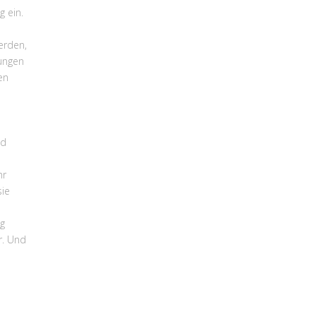
 ein.
erden,
kungen
en
nd
hr
sie
ag
r. Und