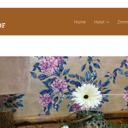
Home
Hotel
Zimm
Messen
und
Events
News
Angebote
Bildergalerie
Umgebung