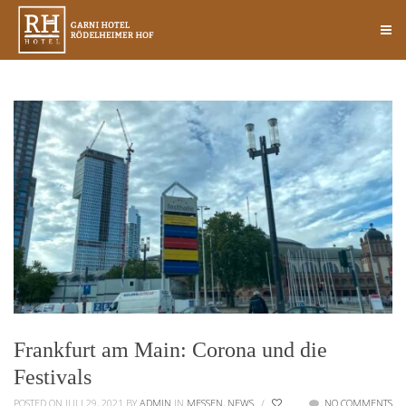
Frankfurt am Main: Corona und die
Festivals
POSTED ON JULI 29, 2021
BY
ADMIN
IN
MESSEN
,
NEWS
/
NO COMMENTS