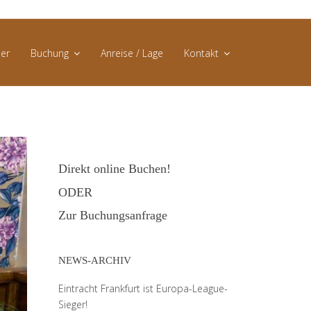
er
Buchung
Anreise / Lage
Kontakt
Direktbuchung
AGB
Buchungsanfrage
Datenschutz
Direkt online Buchen!
Impressum
ODER
Zur Buchungsanfrage
NEWS-ARCHIV
Eintracht Frankfurt ist Europa-League-
Sieger!