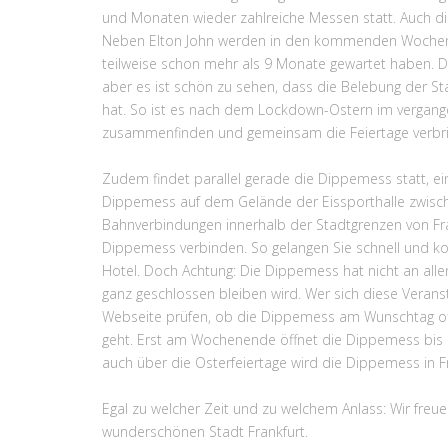
und Monaten wieder zahlreiche Messen statt. Auch di
Neben Elton John werden in den kommenden Wochen vie
teilweise schon mehr als 9 Monate gewartet haben. 
aber es ist schön zu sehen, dass die Belebung der Sta
hat. So ist es nach dem Lockdown-Ostern im vergange
zusammenfinden und gemeinsam die Feiertage verbri
Zudem findet parallel gerade die Dippemess statt, ein
Dippemess auf dem Gelände der Eissporthalle zwisch
Bahnverbindungen innerhalb der Stadtgrenzen von Fr
Dippemess verbinden. So gelangen Sie schnell und k
Hotel. Doch Achtung: Die Dippemess hat nicht an alle
ganz geschlossen bleiben wird. Wer sich diese Veransta
Webseite prüfen, ob die Dippemess am Wunschtag off
geht. Erst am Wochenende öffnet die Dippemess bis 00
auch über die Osterfeiertage wird die Dippemess in Fra
Egal zu welcher Zeit und zu welchem Anlass: Wir freue
wunderschönen Stadt Frankfurt.