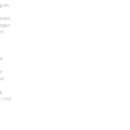
 ein.
erden,
kungen
en
nd
hr
sie
ag
r. Und