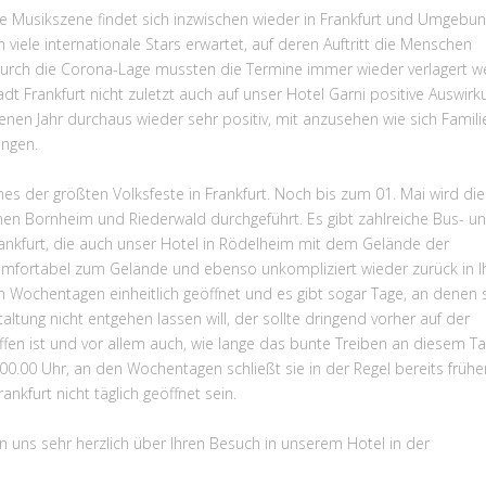
e Musikszene findet sich inzwischen wieder in Frankfurt und Umgebung
le internationale Stars erwartet, auf deren Auftritt die Menschen
Durch die Corona-Lage mussten die Termine immer wieder verlagert w
dt Frankfurt nicht zuletzt auch auf unser Hotel Garni positive Auswir
nen Jahr durchaus wieder sehr positiv, mit anzusehen wie sich Famili
ngen.
es der größten Volksfeste in Frankfurt. Noch bis zum 01. Mai wird die
en Bornheim und Riederwald durchgeführt. Es gibt zahlreiche Bus- u
ankfurt, die auch unser Hotel in Rödelheim mit dem Gelände der
omfortabel zum Gelände und ebenso unkompliziert wieder zurück in I
n Wochentagen einheitlich geöffnet und es gibt sogar Tage, an denen 
ltung nicht entgehen lassen will, der sollte dringend vorher auf der
en ist und vor allem auch, wie lange das bunte Treiben an diesem T
.00 Uhr, an den Wochentagen schließt sie in der Regel bereits frühe
nkfurt nicht täglich geöffnet sein.
n uns sehr herzlich über Ihren Besuch in unserem Hotel in der