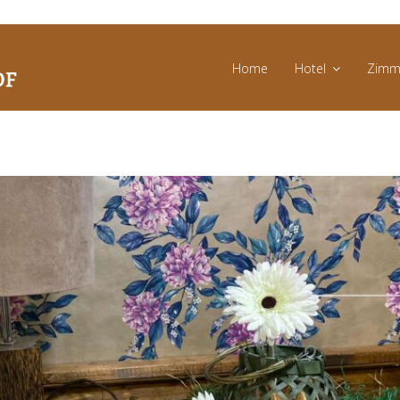
Home
Hotel
Zimm
Messen
und
Events
News
Angebote
Bildergalerie
Umgebung