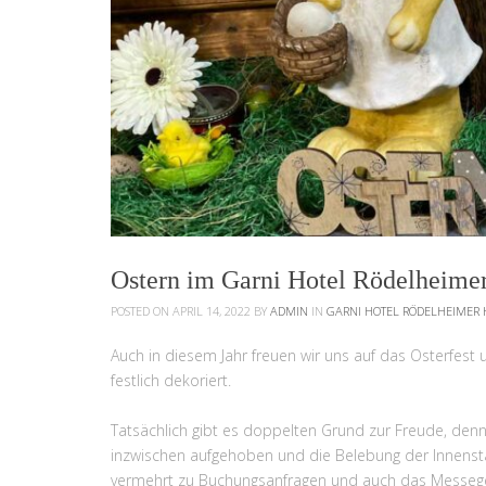
Ostern im Garni Hotel Rödelheime
POSTED ON APRIL 14, 2022
BY
ADMIN
IN
GARNI HOTEL RÖDELHEIMER 
Auch in diesem Jahr freuen wir uns auf das Osterfest
festlich dekoriert.
Tatsächlich gibt es doppelten Grund zur Freude, de
inzwischen aufgehoben und die Belebung der Innensta
vermehrt zu Buchungsanfragen und auch das Messe