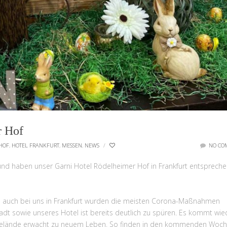
r Hof
HOF
,
HOTEL FRANKFURT
,
MESSEN
,
NEWS
/
NO CO
 und haben unser Garni Hotel Rödelheimer Hof in Frankfurt entsprech
nn auch bei uns in Frankfurt wurden die meisten Corona-Maßnahmen
dt sowie unseres Hotel ist bereits deutlich zu spüren. Es kommt wie
gelände erwacht zu neuem Leben. So finden in den kommenden Woc