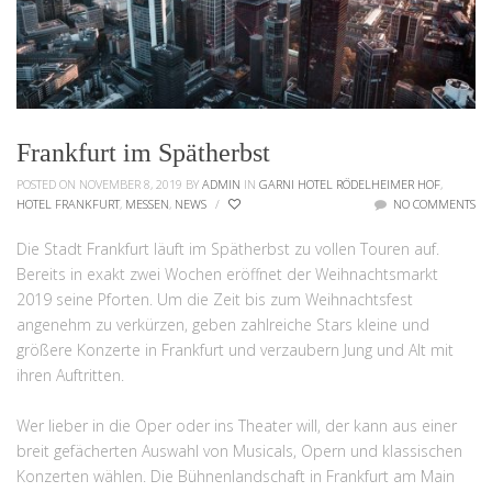
Frankfurt im Spätherbst
POSTED ON NOVEMBER 8, 2019
BY
ADMIN
IN
GARNI HOTEL RÖDELHEIMER HOF
,
HOTEL FRANKFURT
,
MESSEN
,
NEWS
/
NO COMMENTS
Die Stadt Frankfurt läuft im Spätherbst zu vollen Touren auf.
Bereits in exakt zwei Wochen eröffnet der Weihnachtsmarkt
2019 seine Pforten. Um die Zeit bis zum Weihnachtsfest
angenehm zu verkürzen, geben zahlreiche Stars kleine und
größere Konzerte in Frankfurt und verzaubern Jung und Alt mit
ihren Auftritten.
Wer lieber in die Oper oder ins Theater will, der kann aus einer
breit gefächerten Auswahl von Musicals, Opern und klassischen
Konzerten wählen. Die Bühnenlandschaft in Frankfurt am Main