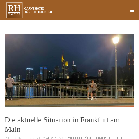
Die aktuelle Situation in Frankfurt am
Main
POSTED ON JULI 2, 2021
BY
ADMIN
IN
GARNI HOTEL RÖDELHEIMER HOF
,
HOTEL