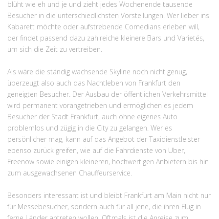
blüht wie eh und je und zieht jedes Wochenende tausende
Besucher in die unterschiedlichsten Vorstellungen. Wer lieber ins
Kabarett möchte oder aufstrebende Comedians erleben will,
der findet passend dazu zahlreiche kleinere Bars und Varietés,
um sich die Zeit zu vertreiben.
Als wäre die ständig wachsende Skyline noch nicht genug,
überzeugt also auch das Nachtleben von Frankfurt den
geneigten Besucher. Der Ausbau der öffentlichen Verkehrsmittel
wird permanent vorangetrieben und ermöglichen es jedem
Besucher der Stadt Frankfurt, auch ohne eigenes Auto
problemlos und zügig in die City zu gelangen. Wer es
persönlicher mag, kann auf das Angebot der Taxidienstleister
ebenso zurück greifen, wie auf die Fahrdienste von Uber,
Freenow sowie einigen kleineren, hochwertigen Anbietern bis hin
zum ausgewachsenen Chauffeurservice.
Besonders interessant ist und bleibt Frankfurt am Main nicht nur
für Messebesucher, sondern auch für all jene, die ihren Flug in
ferne Länder antreten wollen. Oftmals ist die Anreise zum