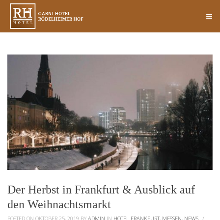
Der Herbst in Frankfurt & Ausblick auf
den Weihnachtsmarkt
POSTED ON OKTOBER 25, 2019
BY
ADMIN
IN
HOTEL FRANKFURT
,
MESSEN
,
NEWS
/