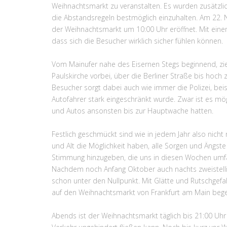
Weihnachtsmarkt zu veranstalten. Es wurden zusätzlic
die Abstandsregeln bestmöglich einzuhalten. Am 22.
der Weihnachtsmarkt um 10:00 Uhr eröffnet. Mit ein
dass sich die Besucher wirklich sicher fühlen können.
Vom Mainufer nahe des Eisernen Stegs beginnend, zi
Paulskirche vorbei, über die Berliner Straße bis hoc
Besucher sorgt dabei auch wie immer die Polizei, bei
Autofahrer stark eingeschränkt wurde. Zwar ist es mög
und Autos ansonsten bis zur Hauptwache hatten.
Festlich geschmückt sind wie in jedem Jahr also nicht
und Alt die Möglichkeit haben, alle Sorgen und Ängst
Stimmung hinzugeben, die uns in diesen Wochen umfan
Nachdem noch Anfang Oktober auch nachts zweistelli
schon unter den Nullpunkt. Mit Glätte und Rutschgefa
auf den Weihnachtsmarkt von Frankfurt am Main bege
Abends ist der Weihnachtsmarkt täglich bis 21:00 Uhr