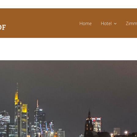
Home
Hotel
Zimm
Messen
und
Events
News
Angebote
Bildergalerie
Umgebung