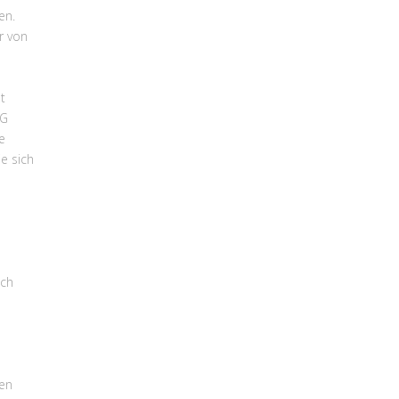
en.
r von
t
2G
e
e sich
ich
ben