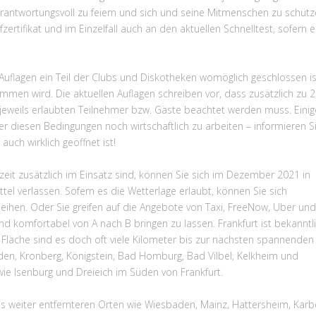
rantwortungsvoll zu feiern und sich und seine Mitmenschen zu schütz
zertifikat und im Einzelfall auch an den aktuellen Schnelltest, sofern e
 Auflagen ein Teil der Clubs und Diskotheken womöglich geschlossen is
men wird. Die aktuellen Auflagen schreiben vor, dass zusätzlich zu 
 jeweils erlaubten Teilnehmer bzw. Gäste beachtet werden muss. Einig
er diesen Bedingungen noch wirtschaftlich zu arbeiten – informieren Si
auch wirklich geöffnet ist!
eit zusätzlich im Einsatz sind, können Sie sich im Dezember 2021 in
tel verlassen. Sofern es die Wetterlage erlaubt, können Sie sich
sleihen. Oder Sie greifen auf die Angebote von Taxi, FreeNow, Uber und
und komfortabel von A nach B bringen zu lassen. Frankfurt ist bekanntl
 Fläche sind es doch oft viele Kilometer bis zur nächsten spannenden
en, Kronberg, Königstein, Bad Homburg, Bad Vilbel, Kelkheim und
wie Isenburg und Dreieich im Süden von Frankfurt.
us weiter entfernteren Orten wie Wiesbaden, Mainz, Hattersheim, Kar