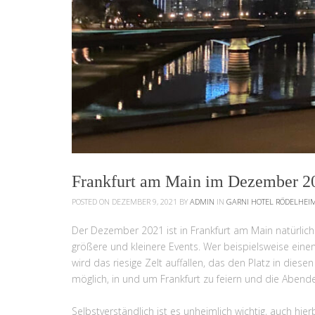
Frankfurt am Main im Dezember 2
POSTED ON DEZEMBER 9, 2021
BY
ADMIN
IN
GARNI HOTEL RÖDELHEI
Der Dezember 2021 ist in Frankfurt am Main natürlic
größere und kleinere Events. Wer beispielsweise einen
wird das riesige Zelt auffallen, das den Platz in die
möglich, in und um Frankfurt zu feiern und die Abend
Selbstverständlich ist es unheimlich wichtig, auch hie