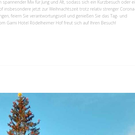
in spannender Mix für Jung und Alt, sodass sich ein Kurzbesuch oder e
f insbesondere jetzt zur Weihnachtszeit trotz relativ strenger Corona
ngen, feiern Sie verantwortungsvoll und genießen Sie das Tag- und
m Garni Hotel Rödelheimer Hof freut sich auf Ihren Besuch!