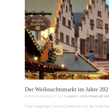
Der Weihnachtsmarkt im Jahre 202
POSTED ON NOVEMBER 27, 2021
BY
ADMIN
IN
HOTEL FRANKFURT
,
NE
Trotz steigender Corona-Zahlen hat sich die Stadt Fr