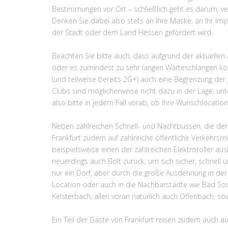
Bestimmungen vor Ort – schließlich geht es darum, ve
Denken Sie dabei also stets an Ihre Maske, an Ihr Impf
der Stadt oder dem Land Hessen gefordert wird.
Beachten Sie bitte auch, dass aufgrund der aktuellen
oder es zumindest zu sehr langen Warteschlangen kom
(und teilweise bereits 2G+) auch eine Begrenzung der
Clubs sind möglicherweise nicht dazu in der Lage, unt
also bitte in jedem Fall vorab, ob Ihre Wunschlocation 
Neben zahlreichen Schnell- und Nachtbussen, die derz
Frankfurt zudem auf zahlreiche öffentliche Verkehrsmit
beispielsweise einen der zahlreichen Elektroroller au
neuerdings auch Bolt zurück, um sich sicher, schnell 
nur ein Dorf, aber durch die große Ausdehnung in der
Location oder auch in die Nachbarstädte wie Bad Sod
Kelsterbach, allen voran natürlich auch Offenbach, so
Ein Teil der Gäste von Frankfurt reisen zudem auch a