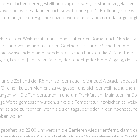
he Freiflächen bereitgestellt und zugleich weniger Stände zugelassen
 November war es dann endlich soweit, ohne große Eröffnungsrede w
em umfangreichen Hygienekonzept wurde unter anderem dafür gesorgt
eht sich der Weihnachtsmarkt erneut über den Römer nach Norden, a
h zur Hauptwache und auch zum Goetheplatz. Für die Sicherheit der
spielsweise indem an besonders kritischen Punkten die Zufahrt für die
lich, bis zum Jumeira zu fahren, dort endet jedoch der Zugang, den T
 nur die Zeil und der Römer, sondern auch die (neue) Altstadt, sodass 
e für einen kurzen Moment zu vergessen und sich der weihnachtlichen
gen will. Die Temperaturen in und um Frankfurt am Main tuen ihr üb
ge Werte gemessen wurden, sinkt die Temperatur inzwischen teilweis
hr ist also zu rechnen, wenn sie sich tagsüber oder in den Abendstun
ben wollen.
 geöffnet, ab 22:00 Uhr werden die Barrieren wieder entfernt, damit d