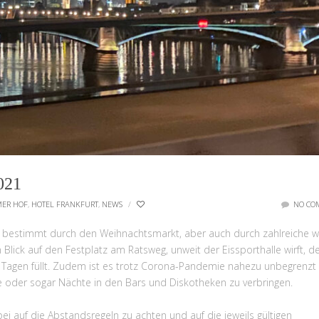
021
MER HOF
,
HOTEL FRANKFURT
,
NEWS
/
NO CO
h bestimmt durch den Weihnachtsmarkt, aber auch durch zahlreiche w
 Blick auf den Festplatz am Ratsweg, unweit der Eissporthalle wirft, 
sen Tagen füllt. Zudem ist es trotz Corona-Pandemie nahezu unbegrenzt
e oder sogar Nächte in den Bars und Diskotheken zu verbringen.
rbei auf die Abstandsregeln zu achten und auf die jeweils gültigen