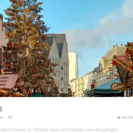
1
WS
/
NO CO
ankfurt bereits im Oktober dazu entschieden, den diesjährigen