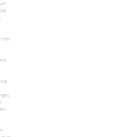
, um
urde
,
n der
axis
Jung
riges:
e
den
er