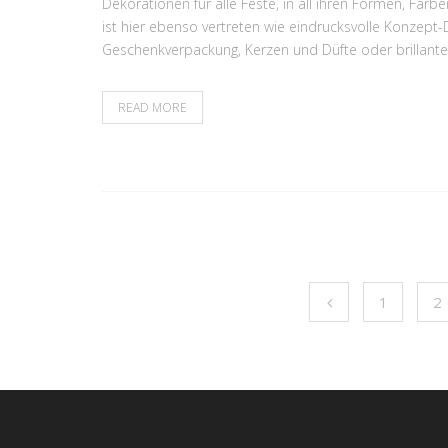
Dekorationen für alle Feste, in all ihren Formen, Fa
ist hier ebenso vertreten wie eindrucksvolle Konzept-De
Geschenkverpackung, Kerzen und Düfte oder brillante 
READ MORE
1
2