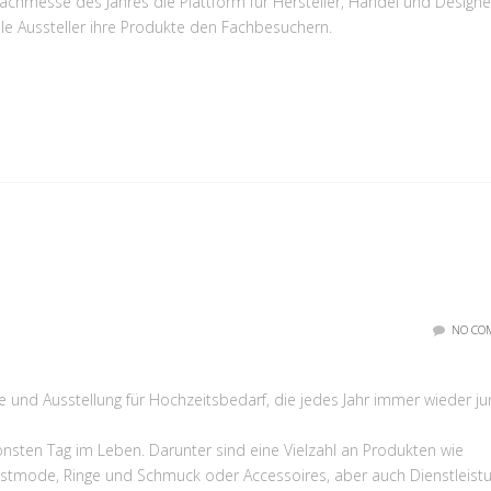
 Fachmesse des Jahres die Plattform für Hersteller, Handel und Designe
ale Aussteller ihre Produkte den Fachbesuchern.
NO CO
e und Ausstellung für Hochzeitsbedarf, die jedes Jahr immer wieder j
nsten Tag im Leben. Darunter sind eine Vielzahl an Produkten wie
estmode, Ringe und Schmuck oder Accessoires, aber auch Dienstleist