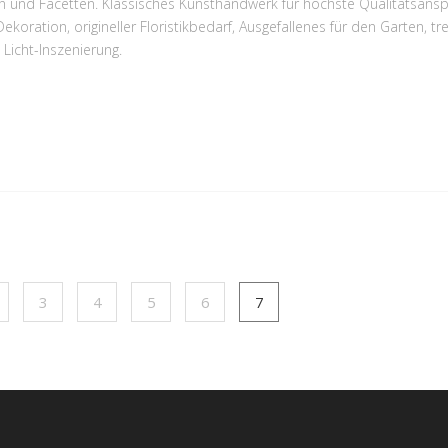
rben und Facetten. Klassisches Kunsthandwerk für höchste Qualitätsans
koration, origineller Floristikbedarf, Ausgefallenes für den Garten, tr
Licht-Inszenierung.
3
4
5
6
7