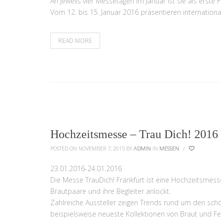
An jeweils vier Messetagen im Januar ist sie als erste
Vom 12. bis 15. Januar 2016 präsentieren internation
READ MORE
Hochzeitsmesse – Trau Dich! 2016
POSTED ON NOVEMBER 7, 2015
BY
ADMIN
IN
MESSEN
/
23.01.2016-24.01.2016
Die Messe TrauDich! Frankfurt ist eine Hochzeitsmess
Brautpaare und ihre Begleiter anlockt.
Zahlreiche Aussteller zeigen Trends rund um den schö
beispielsweise neueste Kollektionen von Braut und F