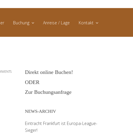
er
Buchung
Anreise / Lage
Kontakt
Direktbuchung
AGB
Buchungsanfrage
Datenschutz
MMENTS
Direkt online Buchen!
Impressum
ODER
Zur Buchungsanfrage
NEWS-ARCHIV
Eintracht Frankfurt ist Europa-League-
Sieger!