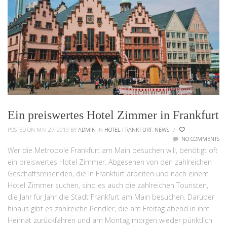
Ein preiswertes Hotel Zimmer in Frankfurt
POSTED ON MAI 27, 2019
BY
ADMIN
IN
HOTEL FRANKFURT
,
NEWS
/
NO COMMENTS
Wer die Metropole Frankfurt am Main besuchen will, benötigt oft
ein preiswertes Hotel Zimmer. Abgesehen von den zahlreichen
Geschäftsreisenden, die in Frankfurt arbeiten und nach einem
Hotel Zimmer suchen, sind es auch die zahlreichen Touristen,
die Jahr für Jahr die Stadt Frankfurt am Main besuchen. Darüber
hinaus gibt es zahlreiche Pendler, die am Freitag abend in ihre
Heimat zurückfahren und am Montag morgen wieder pünktlich