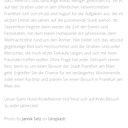
dass vielerorts das Gedränge etwas weniger geworden ist. Sei es
auf den Straßen oder in den öffentlichen Verkehrsmitteln:
Frankfurt ruht sich im Juli und August für die Aufgaben aus, die im
letzten Drittel des Jahres auf die pulsierende Stadt warten. Ab
September beginnt dann wieder die Zeit der Events und
Festivitäten, mit dem klaren Höhepunkt am Jahresende, dem
Weihnachtsfest rund um den Römer. Hier bildet sich das absolut
gegenteilige Bild zum Hochsommer und die Straßen sind voller
Menschen, die noch letzte Einkäufe tätigen und sich mit ihren
Freunden treffen wollen. Ohne Frage hat jeder Zeitraum seinen
Reiz, wenn es um einen Besuch der Stadt Frankfurt am Main
geht. Ergreifen Sie die Chance für ein verlängertes Wochenende
oder einen Kurztrip und planen Sie einen Besuch in Frankfurt am
Main ein.
Unser Garni Hotel Rödelheimer Hof freut sich auf Ihren Besuch
zu jeder Jahreszeit.
Photo by
Jannik Selz
on
Unsplash