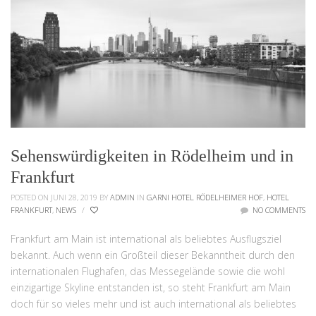
Sehenswürdigkeiten in Rödelheim und in
Frankfurt
POSTED ON JUNI 28, 2019
BY
ADMIN
IN
GARNI HOTEL RÖDELHEIMER HOF
,
HOTEL
FRANKFURT
,
NEWS
/
NO COMMENTS
Frankfurt am Main ist international als beliebtes Ausflugsziel
bekannt. Auch wenn ein Großteil dieser Bekanntheit durch den
internationalen Flughafen, das Messegelände sowie die wohl
einzigartige Skyline entstanden ist, so steht Frankfurt am Main
doch für so vieles mehr und ist auch international als beliebtes