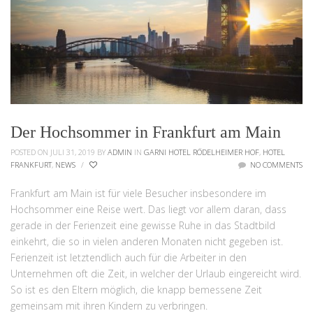
Der Hochsommer in Frankfurt am Main
POSTED ON JULI 31, 2019
BY
ADMIN
IN
GARNI HOTEL RÖDELHEIMER HOF
,
HOTEL
FRANKFURT
,
NEWS
/
NO COMMENTS
Frankfurt am Main ist für viele Besucher insbesondere im
Hochsommer eine Reise wert. Das liegt vor allem daran, dass
gerade in der Ferienzeit eine gewisse Ruhe in das Stadtbild
einkehrt, die so in vielen anderen Monaten nicht gegeben ist.
Ferienzeit ist letztendlich auch für die Arbeiter in den
Unternehmen oft die Zeit, in welcher der Urlaub eingereicht wird.
So ist es den Eltern möglich, die knapp bemessene Zeit
gemeinsam mit ihren Kindern zu verbringen.