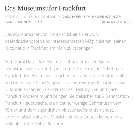
Das Museumsufer Frankfurt
POSTED ON JULI 17, 2019
BY
ADMIN
IN
GARNI HOTEL RÖDELHEIMER HOF
,
HOTEL
FRANKFURT
,
NEWS
/
NO COMMENTS
Das Museumsufer von Frankfurt ist eine der wohl
beeindruckendsten und interessantesten Möglichkeiten, seinen
Kurzurlaub in Frankfurt am Main zu verbringen.
Vom Garni Hotel Rödelheimer Hof aus erreichen Sie die
Innenstadt von Frankfurt ganz komfortabel mit der S-Bahn ab
Frankfurt Rödelheim. Sie erreichen das Zentrum der Stadt mit
den Linien S3, S4 und S5 jeweils binnen weniger Minuten. Diese
S-Bahnlinien fahren in extrem kurzer Taktung von und nach
Frankfurt Rödelheim und bringen Sie zielsicher zur S-Bahnstation
Frankfurt Hauptwache, die nicht nur wenige Gehminuten vom
Römer und dem eigentlichen Museumsufer entfernt liegt,
sondern gleichzeitig die Möglichkeit bietet, über die berühmte
Einkaufsstraße Zeil zu flanieren.