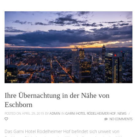
Ihre Übernachtung in der Nähe von
Eschborn
POSTED ON APRIL 29, 2019
BY
ADMIN
IN
GARNI HOTEL RÖDELHEIMER HOF
,
NEWS
/
NO COMMENTS
Das Garni Hotel Rödelheimer Hof befindet sich unweit von