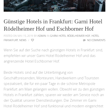
Günstige Hotels in Frankfurt: Garni Hotel
Rödelheimer Hof und Eschborner Hof
POSTED ON MAI 15, 2019
BY
ADMIN
IN
GARNI HOTEL RÖDELHEIMER HOF
,
HOTEL
FRANKFURT
,
NEWS
/
NO COMMENTS
Wenn Sie auf der Suche nach günstigen Hotels in Frankfurt sind,
empfehlen wir unser Garni Hotel Rödelheimer Hof und das
angrenzende Hotel Eschborner Hof.
Beide Hotels sind auf die Unterbringung von
Geschäftsreisenden, Monteuren, Handwerkern und Touristen
spezialisiert, die für ein paar Tage in die schöne Metropole
Frankfurt am Main gelangen wollen. Obwohl wir zu den günstigen
Hotels in Frankfurt zählen, sparen wir weder am Service noch an
der Qualität unserer Dienstleistungen. Die Zimmer im Garni
Hotel Rödelheimer Hof sind funktional und modern eingerichtet