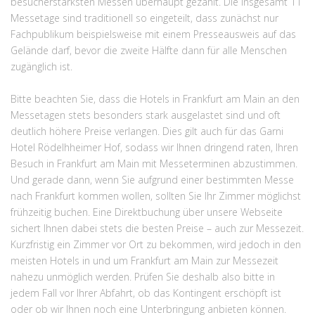
besucherstärksten Messen überhaupt gezählt. Die insgesamt 11
Messetage sind traditionell so eingeteilt, dass zunächst nur
Fachpublikum beispielsweise mit einem Presseausweis auf das
Gelände darf, bevor die zweite Hälfte dann für alle Menschen
zugänglich ist.
Bitte beachten Sie, dass die Hotels in Frankfurt am Main an den
Messetagen stets besonders stark ausgelastet sind und oft
deutlich höhere Preise verlangen. Dies gilt auch für das Garni
Hotel Rödelhheimer Hof, sodass wir Ihnen dringend raten, Ihren
Besuch in Frankfurt am Main mit Messeterminen abzustimmen.
Und gerade dann, wenn Sie aufgrund einer bestimmten Messe
nach Frankfurt kommen wollen, sollten Sie Ihr Zimmer möglichst
frühzeitig buchen. Eine Direktbuchung über unsere Webseite
sichert Ihnen dabei stets die besten Preise – auch zur Messezeit.
Kurzfristig ein Zimmer vor Ort zu bekommen, wird jedoch in den
meisten Hotels in und um Frankfurt am Main zur Messezeit
nahezu unmöglich werden. Prüfen Sie deshalb also bitte in
jedem Fall vor Ihrer Abfahrt, ob das Kontingent erschöpft ist
oder ob wir Ihnen noch eine Unterbringung anbieten können.