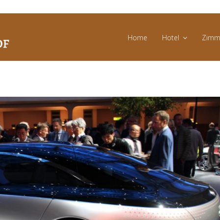
Home
Hotel
Zimm
Messen
und
Events
News
Angebote
Bildergalerie
Umgebung