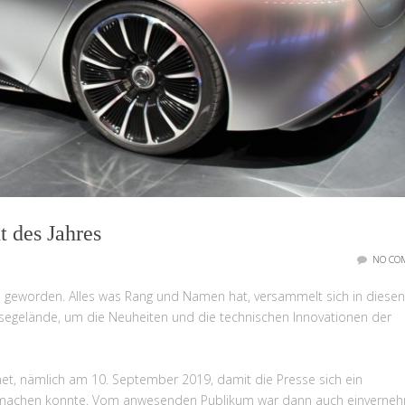
t des Jahres
NO CO
ve geworden. Alles was Rang und Namen hat, versammelt sich in diesen
ssegelände, um die Neuheiten und die technischen Innovationen der
net, nämlich am 10. September 2019, damit die Presse sich ein
IAA machen konnte. Vom anwesenden Publikum war dann auch einverneh