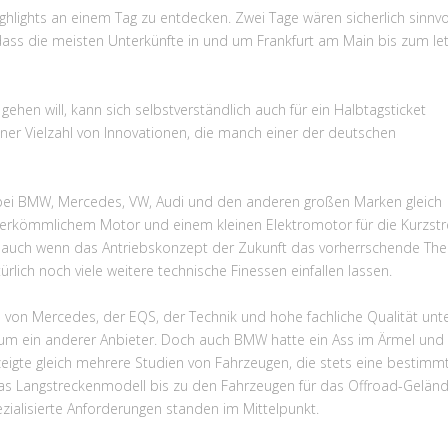
Highlights an einem Tag zu entdecken. Zwei Tage wären sicherlich sinnvo
ass die meisten Unterkünfte in und um Frankfurt am Main bis zum le
gehen will, kann sich selbstverständlich auch für ein Halbtagsticket
iner Vielzahl von Innovationen, die manch einer der deutschen
 bei BMW, Mercedes, VW, Audi und den anderen großen Marken gleich
rkömmlichem Motor und einem kleinen Elektromotor für die Kurzstr
nd auch wenn das Antriebskonzept der Zukunft das vorherrschende Th
rlich noch viele weitere technische Finessen einfallen lassen.
 von Mercedes, der EQS, der Technik und hohe fachliche Qualität unt
kaum ein anderer Anbieter. Doch auch BMW hatte ein Ass im Ärmel und
zeigte gleich mehrere Studien von Fahrzeugen, die stets eine bestimm
 das Langstreckenmodell bis zu den Fahrzeugen für das Offroad-Gelän
ezialisierte Anforderungen standen im Mittelpunkt.