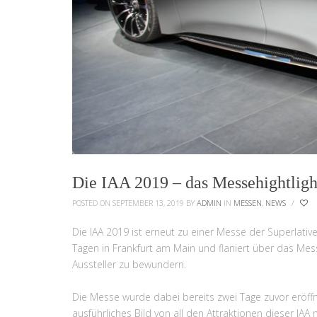
Die IAA 2019 – das Messehightligh
POSTED ON SEPTEMBER 13, 2019
BY
ADMIN
IN
MESSEN
,
NEWS
/
Die IAA 2019 ist erneut zu einer Messe der Superlati
Tagen in Frankfurt am Main und flaniert über das Me
Aussteller zu bewundern.
Die Messe wurde dabei bereits zwei Tage zuvor eröff
ausführliches Bild von all den Attraktionen dieser 