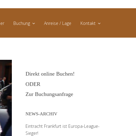
er
Buchung
Anreise / Lage
Kontakt
Direktbuchung
AGB
Buchungsanfrage
Datenschutz
Direkt online Buchen!
Impressum
ODER
Zur Buchungsanfrage
NEWS-ARCHIV
Eintracht Frankfurt ist Europa-League-
Sieger!